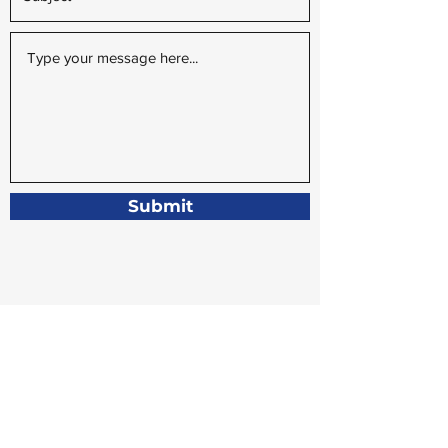
Submit
Do Not Sell My Personal Information
Связаться с нами